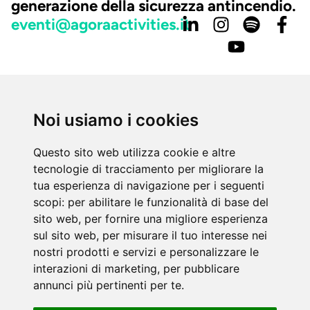
generazione della sicurezza antincendio.
eventi@agoraactivities.it
Via Boncompagni 79 - Roma 00187
Noi usiamo i cookies
tel.: +39) 06 42020605 | (+39) 06 42020693
mob. (+39) 392 3206688
Questo sito web utilizza cookie e altre
tecnologie di tracciamento per migliorare la
email: evento@nextfse.it
tua esperienza di navigazione per i seguenti
scopi:
per abilitare le funzionalità di base del
sito web
,
per fornire una migliore esperienza
sul sito web
,
per misurare il tuo interesse nei
nostri prodotti e servizi e personalizzare le
interazioni di marketing
,
per pubblicare
annunci più pertinenti per te
.
© 2026 NextFSE. All copyrights reserved.
Agorà Activities S.r.l. P.IVA 05812271004 -