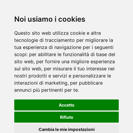
Via Boncompagni 79 - Roma 00187
Noi usiamo i cookies
tel.: +39) 06 42020605 | (+39) 06 42020693
mob. (+39) 392 3206688
Questo sito web utilizza cookie e altre
tecnologie di tracciamento per migliorare la
email: evento@nextfse.it
tua esperienza di navigazione per i seguenti
scopi:
per abilitare le funzionalità di base del
sito web
,
per fornire una migliore esperienza
sul sito web
,
per misurare il tuo interesse nei
nostri prodotti e servizi e personalizzare le
interazioni di marketing
,
per pubblicare
annunci più pertinenti per te
.
© 2026 NextFSE. All copyrights reserved.
Agorà Activities S.r.l. P.IVA 05812271004 -
Privacy Policy
-
Preferenze Cookie
Accetto
Ideato e realizzato da
agorà
Rifiuto
Cambia le mie impostazioni