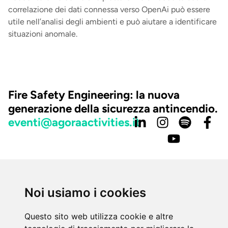
correlazione dei dati connessa verso OpenAi può essere
utile nell’analisi degli ambienti e può aiutare a identificare
situazioni anomale.
Fire Safety Engineering: la nuova
generazione della sicurezza antincendio.
eventi@agoraactivities.it
Via Boncompagni 79 - Roma 00187
Noi usiamo i cookies
tel.: +39) 06 42020605 | (+39) 06 42020693
mob. (+39) 392 3206688
Questo sito web utilizza cookie e altre